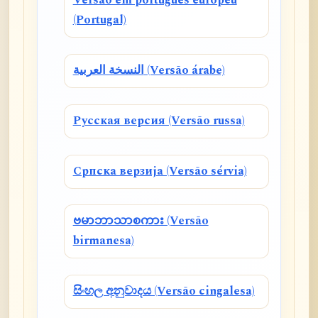
Versão em português europeu
(Portugal)
النسخة العربية (Versão árabe)
Русская версия (Versão russa)
Српска верзија (Versão sérvia)
ဗမာဘာသာစကား (Versão
birmanesa)
සිංහල අනුවාදය (Versão cingalesa)