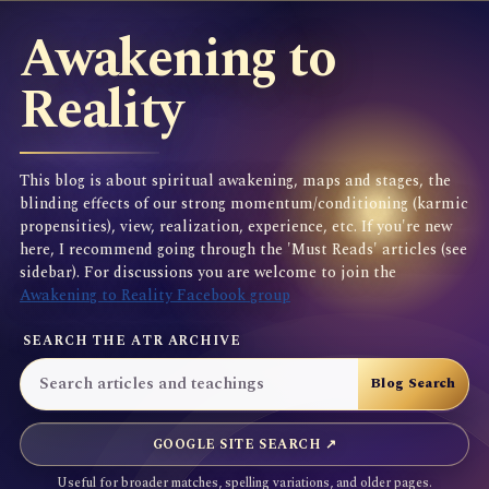
Awakening to
Reality
This blog is about spiritual awakening, maps and stages, the
blinding effects of our strong momentum/conditioning (karmic
propensities), view, realization, experience, etc. If you're new
here, I recommend going through the 'Must Reads' articles (see
sidebar). For discussions you are welcome to join the
Awakening to Reality Facebook group
SEARCH THE ATR ARCHIVE
GOOGLE SITE SEARCH ↗
Useful for broader matches, spelling variations, and older pages.