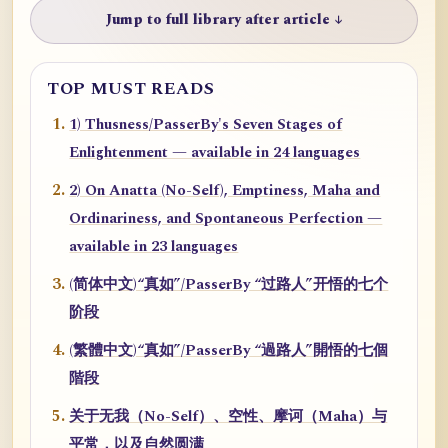
Jump to full library after article ↓
TOP MUST READS
1) Thusness/PasserBy's Seven Stages of
Enlightenment — available in 24 languages
2) On Anatta (No-Self), Emptiness, Maha and
Ordinariness, and Spontaneous Perfection —
available in 23 languages
(简体中文)“真如”/PasserBy “过路人”开悟的七个
阶段
(繁體中文)“真如”/PasserBy “過路人”開悟的七個
階段
关于无我（No-Self）、空性、摩诃（Maha）与
平常，以及自然圆满