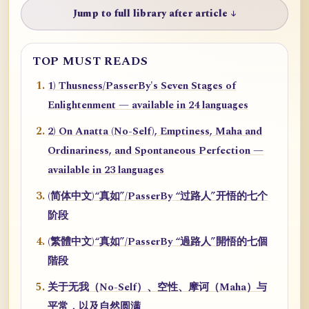
Jump to full library after article ↓
TOP MUST READS
1) Thusness/PasserBy's Seven Stages of
Enlightenment — available in 24 languages
2) On Anatta (No-Self), Emptiness, Maha and
Ordinariness, and Spontaneous Perfection —
available in 23 languages
(简体中文)“真如”/PasserBy “过路人”开悟的七个
阶段
(繁體中文)“真如”/PasserBy “過路人”開悟的七個
階段
关于无我（No-Self）、空性、摩诃（Maha）与
平常，以及自然圆满