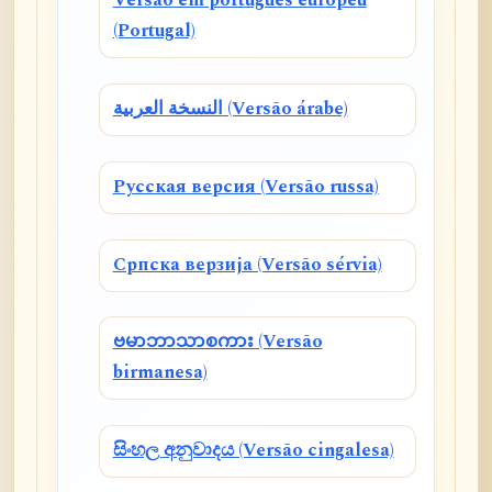
Versão em português europeu
(Portugal)
النسخة العربية (Versão árabe)
Русская версия (Versão russa)
Српска верзија (Versão sérvia)
ဗမာဘာသာစကား (Versão
birmanesa)
සිංහල අනුවාදය (Versão cingalesa)