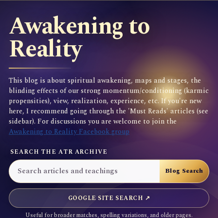
Awakening to
Reality
This blog is about spiritual awakening, maps and stages, the
blinding effects of our strong momentum/conditioning (karmic
propensities), view, realization, experience, etc. If you're new
here, I recommend going through the 'Must Reads' articles (see
sidebar). For discussions you are welcome to join the
Awakening to Reality Facebook group
SEARCH THE ATR ARCHIVE
GOOGLE SITE SEARCH ↗
Useful for broader matches, spelling variations, and older pages.