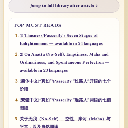
Jump to full library after article ↓
TOP MUST READS
1) Thusness/PasserBy's Seven Stages of
Enlightenment — available in 24 languages
2) On Anatta (No-Self), Emptiness, Maha and
Ordinariness, and Spontaneous Perfection —
available in 23 languages
(简体中文)“真如”/PasserBy “过路人”开悟的七个
阶段
(繁體中文)“真如”/PasserBy “過路人”開悟的七個
階段
关于无我（No-Self）、空性、摩诃（Maha）与
平常，以及自然圆满