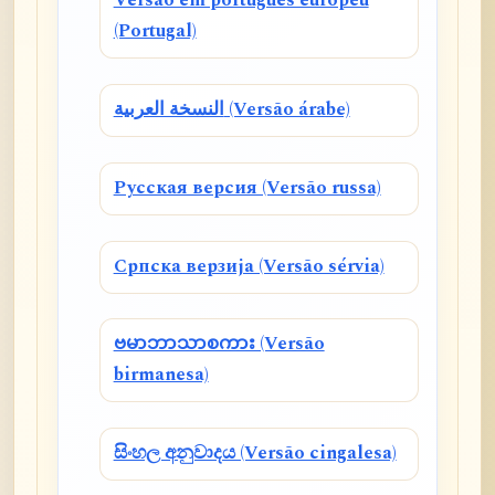
Versão em português europeu
(Portugal)
النسخة العربية (Versão árabe)
Русская версия (Versão russa)
Српска верзија (Versão sérvia)
ဗမာဘာသာစကား (Versão
birmanesa)
සිංහල අනුවාදය (Versão cingalesa)