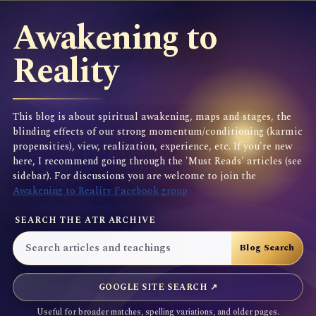
Awakening to
Reality
This blog is about spiritual awakening, maps and stages, the
blinding effects of our strong momentum/conditioning (karmic
propensities), view, realization, experience, etc. If you're new
here, I recommend going through the 'Must Reads' articles (see
sidebar). For discussions you are welcome to join the
Awakening to Reality Facebook group
SEARCH THE ATR ARCHIVE
GOOGLE SITE SEARCH ↗
Useful for broader matches, spelling variations, and older pages.