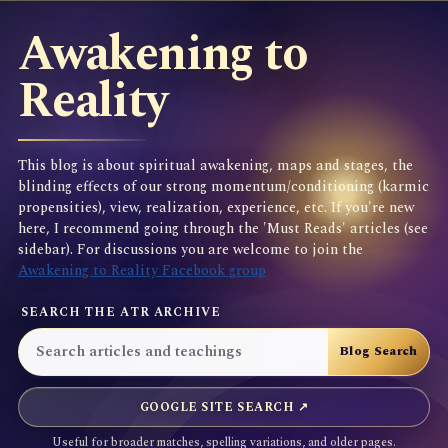
Awakening to
Reality
This blog is about spiritual awakening, maps and stages, the
blinding effects of our strong momentum/conditioning (karmic
propensities), view, realization, experience, etc. If you're new
here, I recommend going through the 'Must Reads' articles (see
sidebar). For discussions you are welcome to join the
Awakening to Reality Facebook group
SEARCH THE ATR ARCHIVE
GOOGLE SITE SEARCH ↗
Useful for broader matches, spelling variations, and older pages.