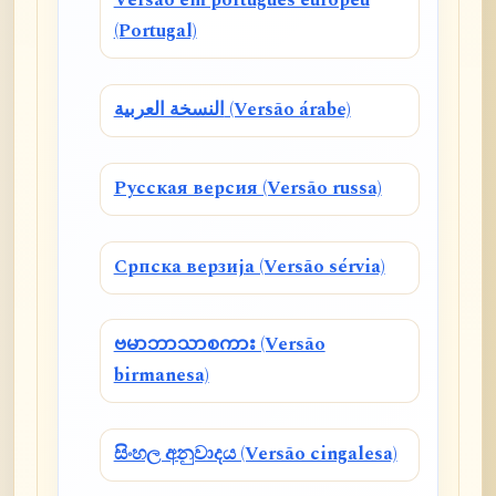
Versão em português europeu
(Portugal)
النسخة العربية (Versão árabe)
Русская версия (Versão russa)
Српска верзија (Versão sérvia)
ဗမာဘာသာစကား (Versão
birmanesa)
සිංහල අනුවාදය (Versão cingalesa)