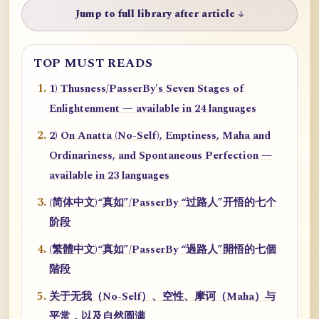
Jump to full library after article ↓
TOP MUST READS
1) Thusness/PasserBy's Seven Stages of
Enlightenment — available in 24 languages
2) On Anatta (No-Self), Emptiness, Maha and
Ordinariness, and Spontaneous Perfection —
available in 23 languages
(简体中文)“真如”/PasserBy “过路人”开悟的七个
阶段
(繁體中文)“真如”/PasserBy “過路人”開悟的七個
階段
关于无我（No-Self）、空性、摩诃（Maha）与
平常，以及自然圆满