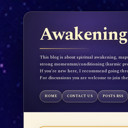
Awakening 
This blog is about spiritual awakening, maps
strong momentum/conditioning (karmic propen
If you're new here, I recommend going throu
For discussions you are welcome to join th
HOME
CONTACT US
POSTS RSS