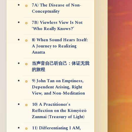
7A) The Disease of Non-
Conceptuality
7B) Viewless View Is Not
‘Who Really Knows?’
8) When Sound Hears Itself:
A Journey to Realizing
Anatta
当声音自己听自己：体证无我
的旅程
9) John Tan on Emptiness,
Dependent Arising, Right
View, and Non-Meditation
10) A Practitioner's
Reflection on the Kōmyōzō
Zanmai (Treasury of Light)
11) Differentiating I AM,