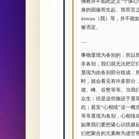
佛教并不如此定义“个体心
身的因缘而生起。简而言之，
ātman（我）等，并不
被否定。
……
事物显现为各别的，所以我
非各别，我们就无法把它
显现为由各别部分组成，所
时，就会看见有许多部分
坡、峰、谷壑等等。当我
众生；但是这些施设于显
此；甚至“心相续”这一概
等等显现为各别，心相续
如果我们要把诸心识统摄
们把聚合的元素称为虚空