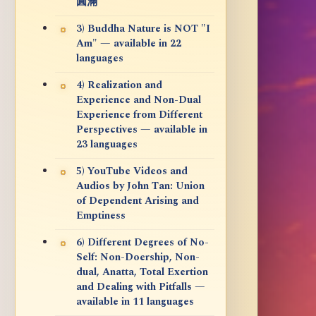
圓滿
3) Buddha Nature is NOT "I
Am" — available in 22
languages
4) Realization and
Experience and Non-Dual
Experience from Different
Perspectives — available in
23 languages
5) YouTube Videos and
Audios by John Tan: Union
of Dependent Arising and
Emptiness
6) Different Degrees of No-
Self: Non-Doership, Non-
dual, Anatta, Total Exertion
and Dealing with Pitfalls —
available in 11 languages