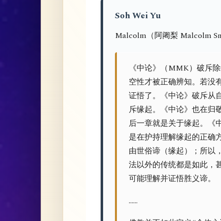
Soh Wei Yu
Malcolm（阿阇梨 Malcolm S
《中论》（MMK）破斥
空性才被正确辨知。若没
证悟了。《中论》破斥从
斥缘起。《中论》也在归
后一章就是关于缘起。《
是在护持理解缘起的正确
由世俗谛（缘起）；所以
法以外的传统都是如此，
可能理解并证悟胜义谛。
……