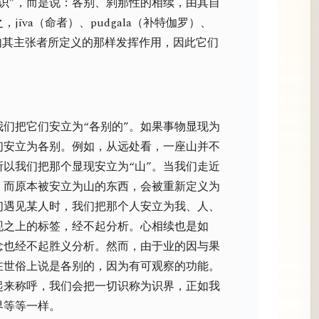
识”，而是说：各别、刹那性的相续，由其自
jīva（命者）、pudgala（补特伽罗）、
能如其主张者所定义的那样发挥作用，因此它们
们把它们安立为“各别的”。如果事物显现为
们安立为各别。例如，从远处看，一座山并不
以我们把那个显现安立为“山”。当我们走近
，而原本被安立为山的东西，会被重新定义为
们遇见某人时，我们把那个人安立为我、人、
现之上的标签，经不起分析。心相续也是如
念也经不起胜义分析。然而，由于业的因与果
在世俗上说是各别的，因为有可观察的功能。
起来称呼，我们会把一切识称为识界，正如我
界等等一样。