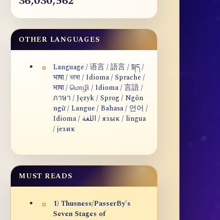
36,030,562
OTHER LANGUAGES
Language / 语言 / 語言 / སྐད /
भाषा / ভাষা / Idioma / Sprache /
भाषा / மொழி / Idioma / 言語 /
ภาษา / Język / Sprog / Ngôn
ngữ / Langue / Bahasa / 언어 /
Idioma / اللغة / язык / lingua
/ језик
MUST READS
1) Thusness/PasserBy's
Seven Stages of