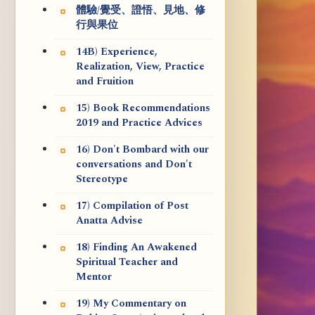
體驗/覺受、證悟、見地、修
行與果位
14B) Experience,
Realization, View, Practice
and Fruition
15) Book Recommendations
2019 and Practice Advices
16) Don't Bombard with our
conversations and Don't
Stereotype
17) Compilation of Post
Anatta Advise
18) Finding An Awakened
Spiritual Teacher and
Mentor
19) My Commentary on