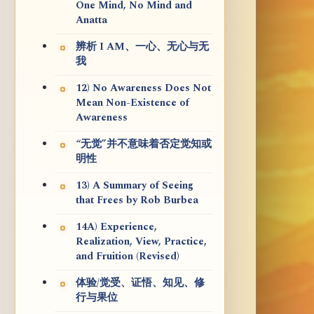
One Mind, No Mind and
Anatta
辨析 I AM、一心、无心与无
我
12) No Awareness Does Not
Mean Non-Existence of
Awareness
“无觉”并不意味着否定觉知或
明性
13) A Summary of Seeing
that Frees by Rob Burbea
14A) Experience,
Realization, View, Practice,
and Fruition (Revised)
体验/觉受、证悟、知见、修
行与果位