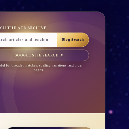
CH THE ATR ARCHIVE
GOOGLE SITE SEARCH ↗
ful for broader matches, spelling variations, and older
pages.