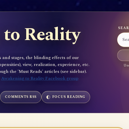
to Reality
SEAR
 and stages, the blinding effects of our
sities), view, realization, experience, etc.
Use
gh the 'Must Reads' articles (see sidebar).
e
Awakening to Reality Facebook group
COMMENTS RSS
FOCUS READING