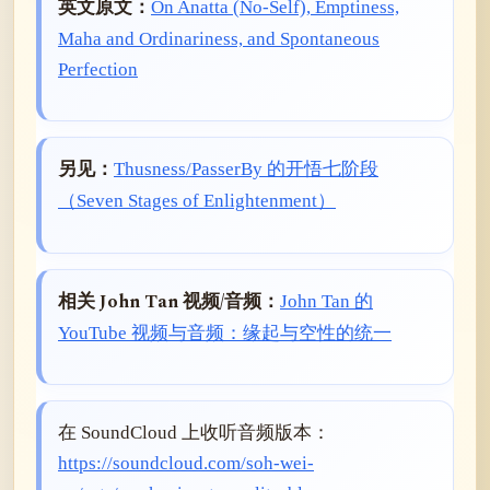
英文原文：
On Anatta (No-Self), Emptiness,
Maha and Ordinariness, and Spontaneous
Perfection
另见：
Thusness/PasserBy 的开悟七阶段
（Seven Stages of Enlightenment）
相关 John Tan 视频/音频：
John Tan 的
YouTube 视频与音频：缘起与空性的统一
在 SoundCloud 上收听音频版本：
https://soundcloud.com/soh-wei-