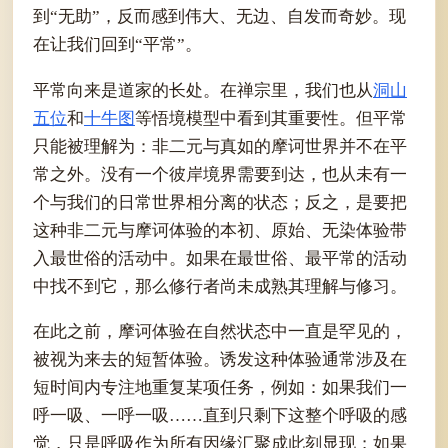
到“无助”，反而感到伟大、无边、自发而奇妙。现
在让我们回到“平常”。
平常向来是道家的长处。在禅宗里，我们也从
洞山
五位
和
十牛图
等悟境模型中看到其重要性。但平常
只能被理解为：非二元与真如的摩诃世界并不在平
常之外。没有一个彼岸境界需要到达，也从未有一
个与我们的日常世界相分离的状态；反之，是要把
这种非二元与摩诃体验的本初、原始、无染体验带
入最世俗的活动中。如果在最世俗、最平常的活动
中找不到它，那么修行者尚未成熟其理解与修习。
在此之前，摩诃体验在自然状态中一直是罕见的，
被视为来去的短暂体验。诱发这种体验通常涉及在
短时间内专注地重复某项任务，例如：如果我们一
呼一吸、一呼一吸……直到只剩下这整个呼吸的感
觉，只是呼吸作为所有因缘汇聚成此刻显现；如果