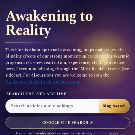
Awakening to
Reality
This blog is about spiritual awakening, maps and stages, the
blinding effects of our strong momentum/conditioning (karmic
propensities), view, realization, experience, etc. If you're new
here, I recommend going through the 'Must Reads' articles (see
sidebar). For discussions you are welcome to join the
Awakening to Reality Facebook group
SEARCH THE ATR ARCHIVE
GOOGLE SITE SEARCH ↗
Useful for broader matches, spelling variations, and older pages.