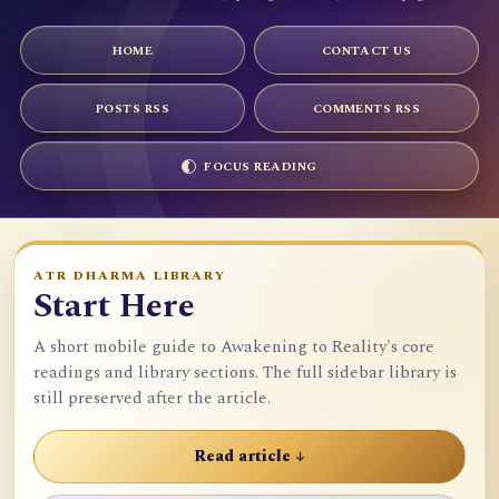
HOME
CONTACT US
POSTS RSS
COMMENTS RSS
FOCUS READING
ATR DHARMA LIBRARY
Start Here
A short mobile guide to Awakening to Reality's core
readings and library sections. The full sidebar library is
still preserved after the article.
Read article ↓