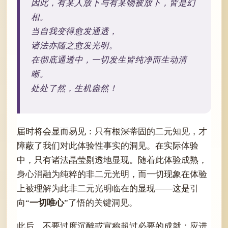
因此，有某人放下与有某物被放下，皆是幻
相。
当自我变得愈发通透，
诸法亦随之愈发光明。
在彻底通透中，一切发生皆纯净而生动清
晰。
处处了然，生机盎然！
届时将会显而易见：只有根深蒂固的二元知见，才
障蔽了我们对此体验性事实的洞见。在实际体验
中，只有诸法晶莹剔透地显现。随着此体验成熟，
身心消融为纯粹的非二元光明，而一切现象在体验
上被理解为此非二元光明临在的显现——这是引
一切唯心
向“
”了悟的关键洞见。
此后，不要过度沉醉或宣称超过必要的成就；应进