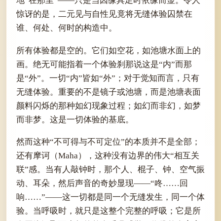
地“在那里”——只是当因缘具足时依缘而显。令人
惊讶的是，二元见与自性见竟将无缝体验囚禁在
谁、何处、何时的构造中。
所有体验都是空的。它们如空花，如池塘水面上的
画。绝无可能指着一个体验刹那说这是“内”而那
是“外”。一切“内”皆如“外”；对于觉知而言，只有
无缝体验。重要的不是镜子或池塘，而是池塘表面
颜料闪烁的那种如幻现象过程；如幻而非幻，如梦
而非梦。这是一切体验的基底。
然而这种“不可得与不可定位”的本质并不是全部；
还有摩诃（Maha），这种没有边界的伟大“相互关
联”感。当有人敲钟时，那个人、棍子、钟、空气振
动、耳朵，然后声音的奇妙显现——“咚……回
响……”——这一切都是同一个无缝发生，同一个体
验。当呼吸时，就只是这整个完整的呼吸；它是所