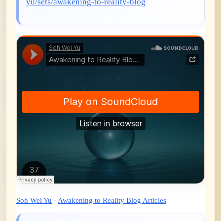
yu/sets/awakening-to-reality-blog
Soh Wei Yu
·
Awakening to Reality Blog Articles