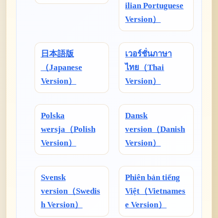
ilian Portuguese
Version）
日本語版
เวอร์ชั่นภาษา
（Japanese
ไทย（Thai
Version）
Version）
Polska
Dansk
wersja（Polish
version（Danish
Version）
Version）
Svensk
Phiên bản tiếng
version（Swedis
Việt（Vietnames
h Version）
e Version）