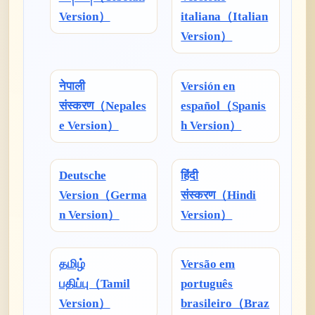
Version）
italiana（Italian
Version）
नेपाली
Versión en
संस्करण（Nepales
español（Spanis
e Version）
h Version）
Deutsche
हिंदी
Version（Germa
संस्करण（Hindi
n Version）
Version）
தமிழ்
Versão em
பதிப்பு（Tamil
português
Version）
brasileiro（Braz