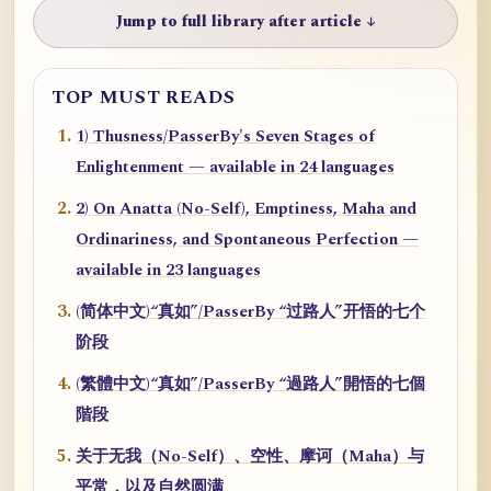
Jump to full library after article ↓
TOP MUST READS
1) Thusness/PasserBy's Seven Stages of
Enlightenment — available in 24 languages
2) On Anatta (No-Self), Emptiness, Maha and
Ordinariness, and Spontaneous Perfection —
available in 23 languages
(简体中文)“真如”/PasserBy “过路人”开悟的七个
阶段
(繁體中文)“真如”/PasserBy “過路人”開悟的七個
階段
关于无我（No-Self）、空性、摩诃（Maha）与
平常，以及自然圆满