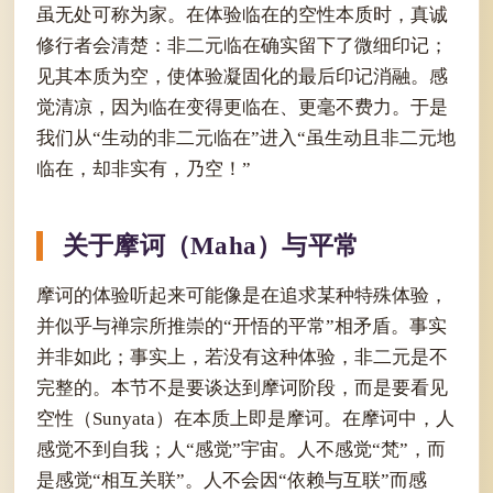
虽无处可称为家。在体验临在的空性本质时，真诚
修行者会清楚：非二元临在确实留下了微细印记；
见其本质为空，使体验凝固化的最后印记消融。感
觉清凉，因为临在变得更临在、更毫不费力。于是
我们从“生动的非二元临在”进入“虽生动且非二元地
临在，却非实有，乃空！”
关于摩诃（Maha）与平常
摩诃的体验听起来可能像是在追求某种特殊体验，
并似乎与禅宗所推崇的“开悟的平常”相矛盾。事实
并非如此；事实上，若没有这种体验，非二元是不
完整的。本节不是要谈达到摩诃阶段，而是要看见
空性（Sunyata）在本质上即是摩诃。在摩诃中，人
感觉不到自我；人“感觉”宇宙。人不感觉“梵”，而
是感觉“相互关联”。人不会因“依赖与互联”而感