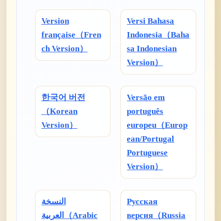
Version
Versi Bahasa
française（Fren
Indonesia（Baha
ch Version）
sa Indonesian
Version）
한국어 버전
Versão em
（Korean
português
Version）
europeu（Europ
ean/Portugal
Portuguese
Version）
النسخة
Русская
العربية（Arabic
версия（Russia