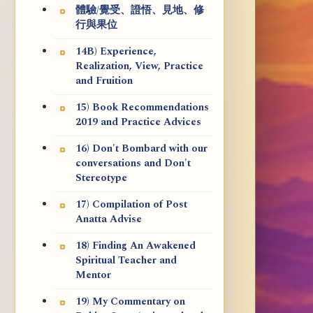
體驗/覺受、證悟、見地、修
行與果位
14B) Experience,
Realization, View, Practice
and Fruition
15) Book Recommendations
2019 and Practice Advices
16) Don't Bombard with our
conversations and Don't
Stereotype
17) Compilation of Post
Anatta Advise
18) Finding An Awakened
Spiritual Teacher and
Mentor
19) My Commentary on