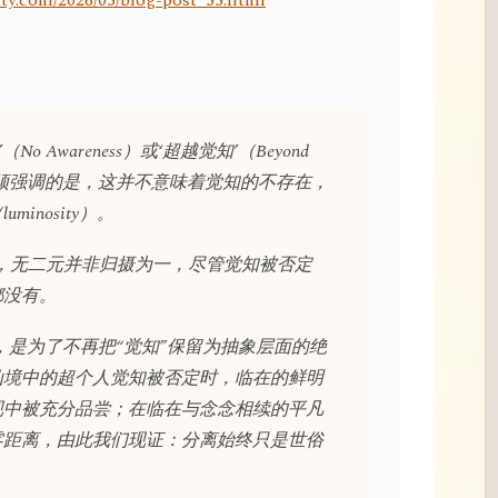
ty.com/2026/05/blog-post_55.html
o Awareness）或‘超越觉知’（Beyond
章。必须强调的是，这并不意味着觉知的不存在，
inosity）。
对我来说，无二元并非归摄为一，尽管觉知被否定
都没有。
，是为了不再把“觉知”保留为抽象层面的绝
仙境中的超个人觉知被否定时，临在的鲜明
现中被充分品尝；在临在与念念相续的平凡
零距离，由此我们现证：分离始终只是世俗