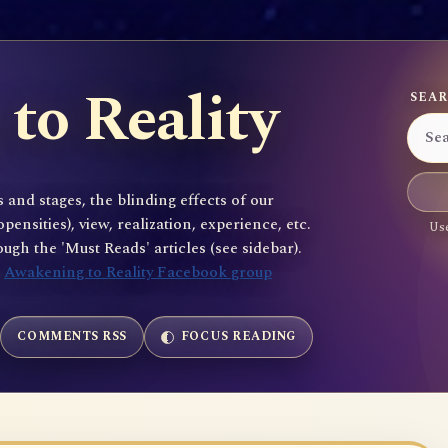
to Reality
SEAR
 and stages, the blinding effects of our
sities), view, realization, experience, etc.
Use
gh the 'Must Reads' articles (see sidebar).
e
Awakening to Reality Facebook group
COMMENTS RSS
FOCUS READING