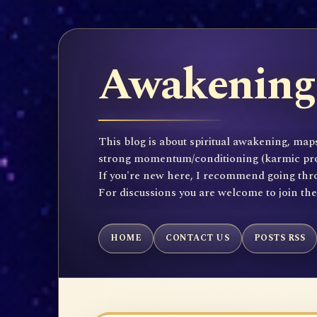
Awakening 
This blog is about spiritual awakening, maps
strong momentum/conditioning (karmic propen
If you're new here, I recommend going throu
For discussions you are welcome to join th
HOME
CONTACT US
POSTS RSS