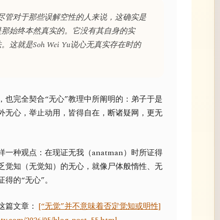
尽管对于那些误解空性的人来说，这确实是
是那始终本然真实的。它没有其自身的实
这就是Soh Wei Yu说心无真实存在时的
，也完全契合“无心”教理中所阐明的：弟子于是
外无心，举止动用，皆得自在，断诸疑网，更无
一种观点：在现证无我（anatman）时所证得
缺乏觉知（无觉知）的无心，就像尸体般惰性、无
证得的“无心”。
这篇文章：
[“无觉”并不意味着否定觉知或明性]