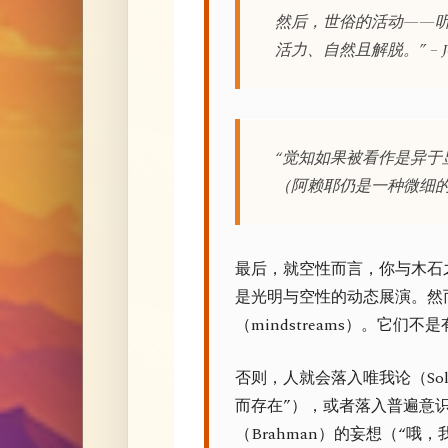
然后，世俗的活动——
活力、自然且解脱。” – John
“觉知如果被看作是异于显现
（阿赖耶仍是一种微细
最后，就空性而言，你与木石
是光明与空性的动态展演。然
（mindstreams）。它
否则，人就会落入唯我论（Sol
而存在”），或者落入普遍意识（Uni
（Brahman）的妄想（“