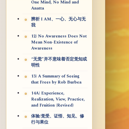
One Mind, No Mind and
Anatta
辨析 I AM、一心、无心与无
我
12) No Awareness Does Not
Mean Non-Existence of
Awareness
“无觉”并不意味着否定觉知或
明性
13) A Summary of Seeing
that Frees by Rob Burbea
14A) Experience,
Realization, View, Practice,
and Fruition (Revised)
体验/觉受、证悟、知见、修
行与果位