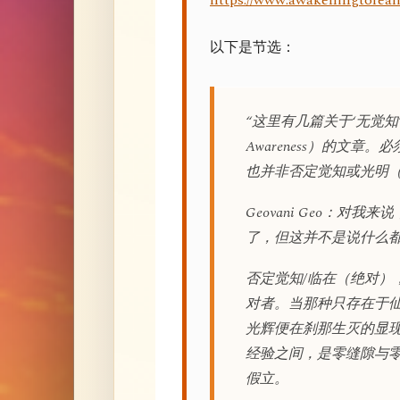
https://www.awakeningtoreali
以下是节选：
“这里有几篇关于‘无觉知’（N
Awareness）的文
也并非否定觉知或光明（lum
Geovani Geo：
了，但这并不是说什么
否定觉知/临在（绝对）
对者。当那种只存在于
光辉便在刹那生灭的显
经验之间，是零缝隙与
假立。