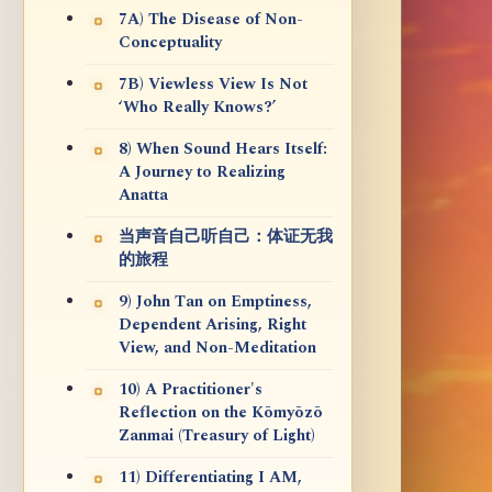
7A) The Disease of Non-
Conceptuality
7B) Viewless View Is Not
‘Who Really Knows?’
8) When Sound Hears Itself:
A Journey to Realizing
Anatta
当声音自己听自己：体证无我
的旅程
9) John Tan on Emptiness,
Dependent Arising, Right
View, and Non-Meditation
10) A Practitioner's
Reflection on the Kōmyōzō
Zanmai (Treasury of Light)
11) Differentiating I AM,