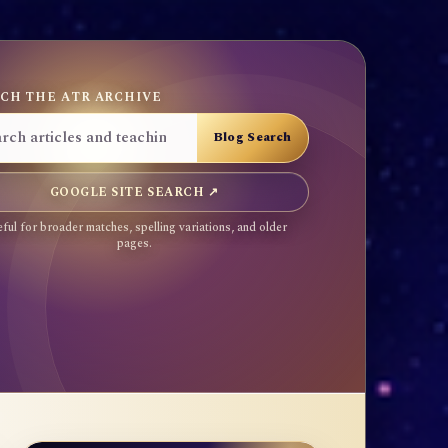
CH THE ATR ARCHIVE
GOOGLE SITE SEARCH ↗
ful for broader matches, spelling variations, and older
pages.