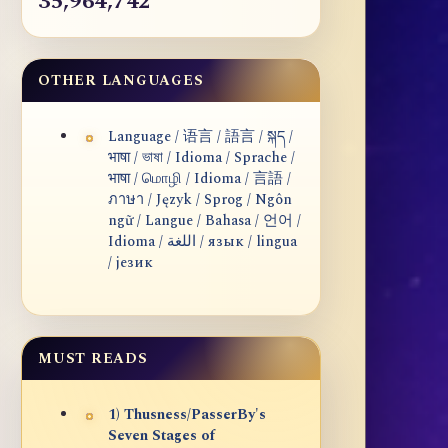
35,964,742
OTHER LANGUAGES
Language / 语言 / 語言 / སྐད /
भाषा / ভাষা / Idioma / Sprache /
भाषा / மொழி / Idioma / 言語 /
ภาษา / Język / Sprog / Ngôn
ngữ / Langue / Bahasa / 언어 /
Idioma / اللغة / язык / lingua
/ језик
MUST READS
1) Thusness/PasserBy's
Seven Stages of