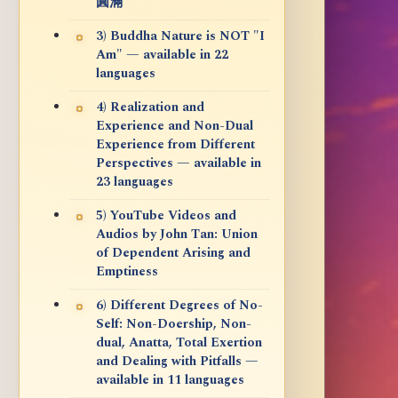
圓滿
3) Buddha Nature is NOT "I
Am" — available in 22
languages
4) Realization and
Experience and Non-Dual
Experience from Different
Perspectives — available in
23 languages
5) YouTube Videos and
Audios by John Tan: Union
of Dependent Arising and
Emptiness
6) Different Degrees of No-
Self: Non-Doership, Non-
dual, Anatta, Total Exertion
and Dealing with Pitfalls —
available in 11 languages