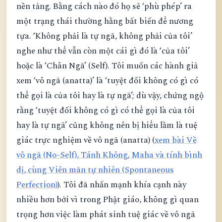
nền tảng. Bằng cách nào đó họ sẽ ‘phù phép’ ra
một trạng thái thường hằng bất biến để nương
tựa. ‘Không phải là tự ngã, không phải của tôi’
nghe như thể vẫn còn một cái gì đó là ‘của tôi’
hoặc là ‘Chân Ngã’ (Self). Tôi muốn các hành giả
xem ‘vô ngã (anatta)’ là ‘tuyệt đối không có gì có
thể gọi là của tôi hay là tự ngã’; dù vậy, chứng ngộ
rằng ‘tuyệt đối không có gì có thể gọi là của tôi
hay là tự ngã’ cũng không nên bị hiểu lầm là tuệ
giác trực nghiệm về vô ngã (anatta) (
xem bài Về
vô ngã (No-Self), Tánh Không, Maha và tính bình
dị, cùng Viên mãn tự nhiên (Spontaneous
Perfection)
). Tôi đã nhấn mạnh khía cạnh này
nhiều hơn bởi vì trong Phật giáo, không gì quan
trọng hơn việc làm phát sinh tuệ giác về vô ngã