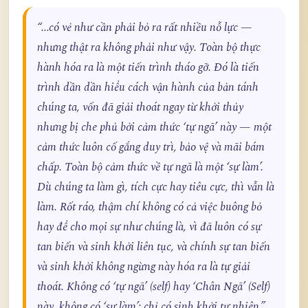
“...có vẻ như cần phải bỏ ra rất nhiều nỗ lực —
nhưng thật ra không phải như vậy. Toàn bộ thực
hành hóa ra là một tiến trình tháo gỡ. Đó là tiến
trình dần dần hiểu cách vận hành của bản tánh
chúng ta, vốn đã giải thoát ngay từ khởi thủy
nhưng bị che phủ bởi cảm thức ‘tự ngã’ này — một
cảm thức luôn cố gắng duy trì, bảo vệ và mãi bám
chấp. Toàn bộ cảm thức về tự ngã là một ‘sự làm’.
Dù chúng ta làm gì, tích cực hay tiêu cực, thì vẫn là
làm. Rốt ráo, thậm chí không có cả việc buông bỏ
hay để cho mọi sự như chúng là, vì đã luôn có sự
tan biến và sinh khởi liên tục, và chính sự tan biến
và sinh khởi không ngừng này hóa ra là tự giải
thoát. Không có ‘tự ngã’ (self) hay ‘Chân Ngã’ (Self)
này, không có ‘sự làm’; chỉ có sinh khởi tự nhiên.”