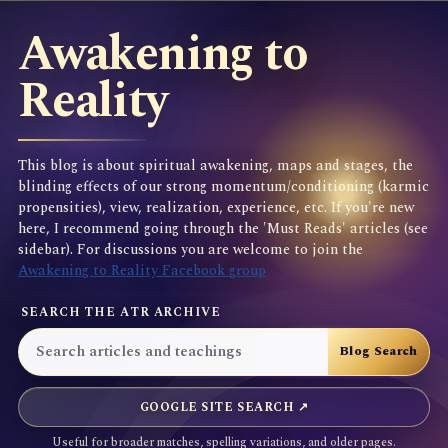
Awakening to
Reality
This blog is about spiritual awakening, maps and stages, the
blinding effects of our strong momentum/conditioning (karmic
propensities), view, realization, experience, etc. If you're new
here, I recommend going through the 'Must Reads' articles (see
sidebar). For discussions you are welcome to join the
Awakening to Reality Facebook group
SEARCH THE ATR ARCHIVE
GOOGLE SITE SEARCH ↗
Useful for broader matches, spelling variations, and older pages.