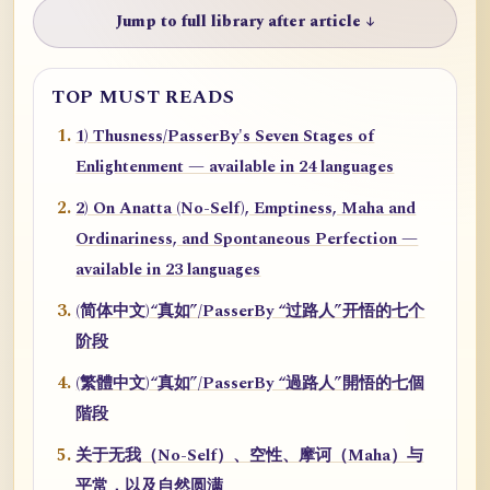
Jump to full library after article ↓
TOP MUST READS
1) Thusness/PasserBy's Seven Stages of
Enlightenment — available in 24 languages
2) On Anatta (No-Self), Emptiness, Maha and
Ordinariness, and Spontaneous Perfection —
available in 23 languages
(简体中文)“真如”/PasserBy “过路人”开悟的七个
阶段
(繁體中文)“真如”/PasserBy “過路人”開悟的七個
階段
关于无我（No-Self）、空性、摩诃（Maha）与
平常，以及自然圆满