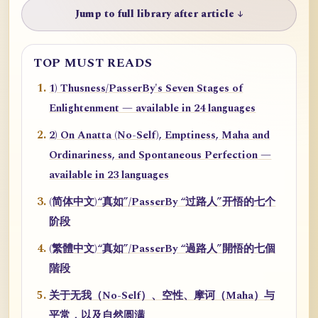
Jump to full library after article ↓
TOP MUST READS
1) Thusness/PasserBy's Seven Stages of
Enlightenment — available in 24 languages
2) On Anatta (No-Self), Emptiness, Maha and
Ordinariness, and Spontaneous Perfection —
available in 23 languages
(简体中文)“真如”/PasserBy “过路人”开悟的七个
阶段
(繁體中文)“真如”/PasserBy “過路人”開悟的七個
階段
关于无我（No-Self）、空性、摩诃（Maha）与
平常，以及自然圆满