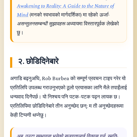
Awakening to Reality: A Guide to the Nature of
Mind
(मनको स्वभावको मार्गदर्शिका) मा रहेको
ऊर्जा-
असन्तुलनसम्बन्धी सुझावहरू
अध्यायमा विस्तारपूर्वक लेखेको
छु।
२. छोडिदिनेबारे
अगाडि बढ्नुअघि, Rob Burbea को सम्पूर्ण प्रवचन टाइप गरेर यो
प्रतिलिपि उपलब्ध गराउनुभएको ठूलो प्रयासका लागि मैले तपाईंलाई
धन्यवाद दिनैपर्छ। यो निश्चय पनि पटक-पटक पढ्न लायक छ।
प्रतिलिपिमा छोडिदिनेबारे तीन अनुच्छेद छन्; म ती अनुच्छेदहरूमा
केही टिप्पणी थप्नेछु।
अब, एउटा सम्भावना भनेको सजगतालाई विकास गर्नु, स्मृति-