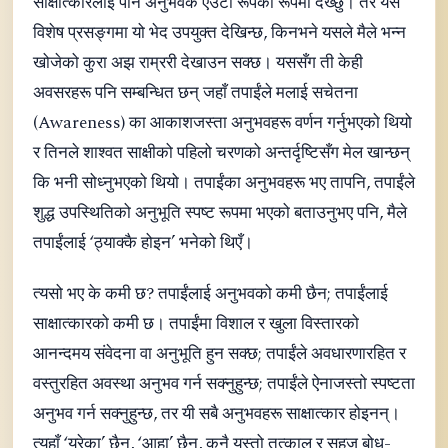
साक्षात्कारलाई पनि अनुभवकै एउटा रूपका रूपमा देख्छु। तर यस
विशेष प्रसङ्गमा यो भेद उपयुक्त देखिन्छ, किनभने यसले मैले भन्न
खोजेको कुरा अझ राम्ररी देखाउन सक्छ। यससँग ती केही
अवसरहरू पनि सम्बन्धित छन् जहाँ तपाईंले मलाई सचेतना
(Awareness) का आकाशजस्ता अनुभवहरू वर्णन गर्नुभएको थियो
र तिनले शाश्वत साक्षीको पहिलो चरणको अन्तर्दृष्टिसँग मेल खान्छन्
कि भनी सोध्नुभएको थियो। तपाईंका अनुभवहरू भए तापनि, तपाईंले
शुद्ध उपस्थितिको अनुभूति स्पष्ट रूपमा भएको बताउनुभए पनि, मैले
तपाईंलाई ‘ठ्याक्कै होइन’ भनेको थिएँ।
त्यसो भए के कमी छ? तपाईंलाई अनुभवको कमी छैन; तपाईंलाई
साक्षात्कारको कमी छ। तपाईंमा विशाल र खुला विस्तारको
आनन्दमय संवेदना वा अनुभूति हुन सक्छ; तपाईंले अवधारणारहित र
वस्तुरहित अवस्था अनुभव गर्न सक्नुहुन्छ; तपाईंले ऐनाजस्तो स्पष्टता
अनुभव गर्न सक्नुहुन्छ, तर यी सबै अनुभवहरू साक्षात्कार होइनन्।
त्यहाँ ‘यूरेका’ छैन, ‘आहा’ छैन, कुनै यस्तो तत्काल र सहज बोध-