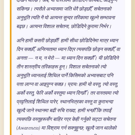
देखिन थाल्छ। अब, यो वास्तवमा छोडिदिने कार्यबाट आइपुग्न
सकिन्छ। त्यसैले अभ्यासमा जति धेरै छोड्छौँ, सचेतनाको
अनुभूति त्यति नै यो अत्यन्त सुन्दर तरिकामा खुल्ने सम्भावना
बढ्छ। अत्यन्त विशाल सचेतना, छोडिदिने कुरामा निर्भर।
अनि हामी कसरी छोड्छौँ? हामी सीधा छोडिदिनेमा मात्र ध्यान
दिन सक्छौँ, अनित्यतामा ध्यान दिएर त्यसपछि छोड्न सक्छौँ, वा
अनत्ता — न म, न मेरो — मा ध्यान दिन सक्छौँ। यी छोडिदिने
तीन शास्त्रीय तरिकाहरू हुन्। विशाल सचेतनाको त्यो
अनुभूति ध्यानलाई शिथिल पार्ने किसिमको अभ्यासबाट पनि
पत्ता लाग्न वा आइपुग्न सक्छ। प्रायः हामी यो वस्तु, त्यो वस्तु,
अर्को वस्तु, फेरि अर्को वस्तुमा ध्यान दिन्छौँ। तर वास्तवमा त्यो
प्रवृत्तिलाई शिथिल पारेर, स्थानभित्रका वस्तु वा कुराभन्दा
खुल्दै जाने स्थानमा बढी रुचि राख्दा, हामी भन्छौँ कि तपाईं
त्यसपछि वस्तुहरूसँग बाहिर गएर केही गर्नुको सट्टा सचेतना
(Awareness) मा विश्राम गर्न सक्नुहुन्छ; खुल्दै जान थालेको