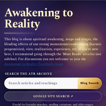
Awakening to
Reality
This blog is about spiritual awakening, maps and stages, the
blinding effects of our strong momentum/conditioning (karmic
propensities), view, realization, experience, etc. If you're new
here, I recommend going through the 'Must Reads' articles (see
sidebar). For discussions you are welcome to join the
Awakening to Reality Facebook group
SEARCH THE ATR ARCHIVE
GOOGLE SITE SEARCH ↗
Useful for broader matches, spelling variations, and older pages.