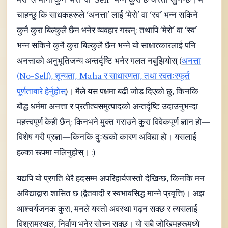
मेरो’ ले मानौँ कुनै ‘मेरो’ वा ‘Self’ भन्ने कुरा छ जस्तो सुनिन्छ। म
चाहन्छु कि साधकहरूले ‘अनत्ता’ लाई ‘मेरो’ वा ‘स्व’ भन्न सकिने
कुनै कुरा बिल्कुलै छैन भनेर व्यवहार गरून्; तथापि ‘मेरो’ वा ‘स्व’
भन्न सकिने कुनै कुरा बिल्कुलै छैन भन्ने यो साक्षात्कारलाई पनि
अनत्ताको अनुभूतिजन्य अन्तर्दृष्टि भनेर गलत नबुझियोस् (
अनत्ता
(No-Self), शून्यता, Maha र साधारणता, तथा स्वतःस्फूर्त
पूर्णताबारे हेर्नुहोस्
)। मैले यस पक्षमा बढी जोड दिएको छु, किनकि
बौद्ध धर्ममा अनत्ता र प्रतीत्यसमुत्पादको अन्तर्दृष्टि उदाउनुभन्दा
महत्त्वपूर्ण केही छैन; किनभने मुक्त गराउने कुरा विवेकपूर्ण ज्ञान हो—
विशेष गरी प्रज्ञा—किनकि दुःखको कारण अविद्या हो। यसलाई
हल्का रूपमा नलिनुहोस्। :)
यद्यपि यो प्रगति धेरै हदसम्म अपरिहार्यजस्तो देखिन्छ, किनकि मन
अविद्याद्वारा शासित छ (द्वैतवादी र स्वभावसिद्ध मान्ने प्रवृत्ति)। अझ
आश्चर्यजनक कुरा, मनले यस्तो अवस्था गढ्न सक्छ र त्यसलाई
विश्रामस्थल, निर्वाण भनेर सोच्न सक्छ। यो सबै जोखिमहरूमध्ये