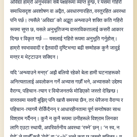
अविद्या हाम्रो अनुभवका सबै पक्षहरूमा व्याप्त हुन्छ, र यसमा गहिरो
समाधिसदृश अवशोषण वा अद्वैत, अवधारणारहित, वस्तुरहित अवस्था
पनि पर्छ। त्यसैले ‘अविद्या’ को अद्भुत अन्ध्याउने शक्ति कति गहिरो
रूपमा सुप्त छ, यसले अनुभूतिजन्य वास्तविकतालाई कसरी आकार
दिन्छ र विकृत गर्छ — यसलाई गहिरो रूपमा अनुभूति गर्नुहोस्।
हाम्रो स्वभाववादी र द्वैतवादी दृष्टिभन्दा बढी सम्मोहक कुनै जादुई
मन्त्र म भेट्टाउन सक्दिन।
यदि ‘अन्ध्याउने मन्त्र’ अझै बलियो रहेको बेला हामी घटनाहरूको
अनित्यतालाई अवलोकन गर्ने अभ्यास गर्छौँ भने, अभ्यासको उद्देश्य
वैराग्य, पहिचान-त्याग र वियोजनतर्फ मोडिएको जस्तो देखिन्छ।
वास्तवमा यसरी बुझिए पनि खासै समस्या छैन, तर धेरैजना वैराग्य र
पहिचान-त्यागमै रोकिँदैनन् र आधारहीनतामा पूर्ण सन्तोषका साथ
विश्राम गर्दैनन्। कुनै न कुनै रूपमा उनीहरूले विश्राम लिनका
लागि एउटा स्थायी, अपरिवर्तनीय अवस्था ‘रच्ने’ छन्। ‘न स्व, न