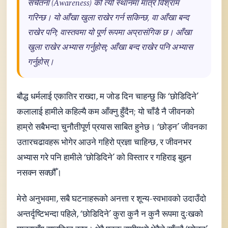
सचेतना (Awareness) को त्यो स्थानमा मात्र विश्राम
गरिन्छ। यो आँखा खुला राखेर गर्न सकिन्छ, वा आँखा बन्द
राखेर पनि; वास्तवमा यो पूर्ण रूपमा अप्रासंगिक छ। आँखा
खुला राखेर अभ्यास गर्नुहोस्; आँखा बन्द राखेर पनि अभ्यास
गर्नुहोस्।
बौद्ध धर्मलाई एकातिर राख्दा, म जोड दिन चाहन्छु कि ‘छोडिदिने’
कलालाई हामीले कहिल्यै कम आँक्नु हुँदैन; यो चाँडै नै जीवनको
हाम्रो सबैभन्दा चुनौतीपूर्ण प्रयास साबित हुनेछ। ‘छोड्न’ जीवनका
उतारचढावहरू भोगेर आउने गहिरो प्रज्ञा चाहिन्छ, र जीवनभर
अभ्यास गरे पनि हामीले ‘छोडिदिने’ को विस्तार र गहिराइ बुझ्न
नसक्न सक्छौँ।
मेरो अनुभवमा, सबै घटनाहरूको अनत्ता र शून्य-स्वभावको उदाउँदो
अन्तर्दृष्टिभन्दा पहिले, ‘छोडिदिने’ कुरा कुनै न कुनै रूपमा दुःखको