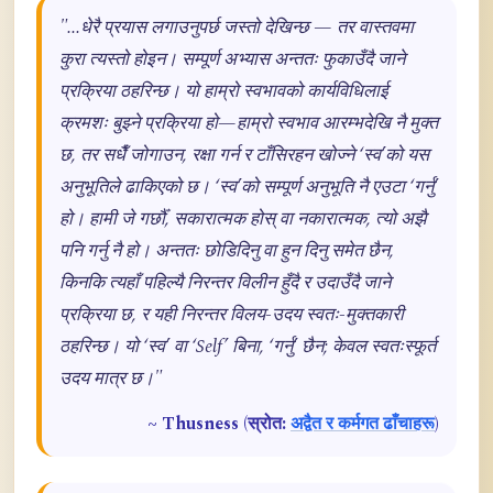
"...धेरै प्रयास लगाउनुपर्छ जस्तो देखिन्छ — तर वास्तवमा
कुरा त्यस्तो होइन। सम्पूर्ण अभ्यास अन्ततः फुकाउँदै जाने
प्रक्रिया ठहरिन्छ। यो हाम्रो स्वभावको कार्यविधिलाई
क्रमशः बुझ्ने प्रक्रिया हो—हाम्रो स्वभाव आरम्भदेखि नै मुक्त
छ, तर सधैँ जोगाउन, रक्षा गर्न र टाँसिरहन खोज्ने ‘स्व’को यस
अनुभूतिले ढाकिएको छ। ‘स्व’को सम्पूर्ण अनुभूति नै एउटा ‘गर्नु’
हो। हामी जे गर्छौँ, सकारात्मक होस् वा नकारात्मक, त्यो अझै
पनि गर्नु नै हो। अन्ततः छोडिदिनु वा हुन दिनु समेत छैन,
किनकि त्यहाँ पहिल्यै निरन्तर विलीन हुँदै र उदाउँदै जाने
प्रक्रिया छ, र यही निरन्तर विलय-उदय स्वतः-मुक्तकारी
ठहरिन्छ। यो ‘स्व’ वा ‘Self’ बिना, ‘गर्नु’ छैन; केवल स्वतःस्फूर्त
उदय मात्र छ।"
~ Thusness (स्रोत:
अद्वैत र कर्मगत ढाँचाहरू
)