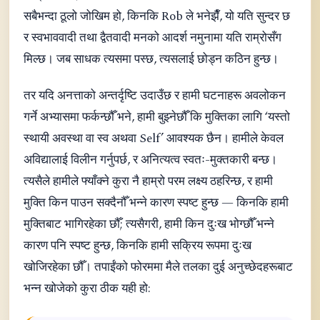
सबैभन्दा ठूलो जोखिम हो, किनकि Rob ले भनेझैँ, यो यति सुन्दर छ
र स्वभाववादी तथा द्वैतवादी मनको आदर्श नमुनामा यति राम्रोसँग
मिल्छ। जब साधक त्यसमा पस्छ, त्यसलाई छोड्न कठिन हुन्छ।
तर यदि अनत्ताको अन्तर्दृष्टि उदाउँछ र हामी घटनाहरू अवलोकन
गर्ने अभ्यासमा फर्कन्छौँ भने, हामी बुझ्नेछौँ कि मुक्तिका लागि ‘यस्तो
स्थायी अवस्था वा स्व अथवा Self’ आवश्यक छैन। हामीले केवल
अविद्यालाई विलीन गर्नुपर्छ, र अनित्यत्व स्वतः-मुक्तकारी बन्छ।
त्यसैले हामीले फ्याँक्ने कुरा नै हाम्रो परम लक्ष्य ठहरिन्छ, र हामी
मुक्ति किन पाउन सक्दैनौँ भन्ने कारण स्पष्ट हुन्छ — किनकि हामी
मुक्तिबाट भागिरहेका छौँ; त्यसैगरी, हामी किन दुःख भोग्छौँ भन्ने
कारण पनि स्पष्ट हुन्छ, किनकि हामी सक्रिय रूपमा दुःख
खोजिरहेका छौँ। तपाईंको फोरममा मैले तलका दुई अनुच्छेदहरूबाट
भन्न खोजेको कुरा ठीक यही हो: