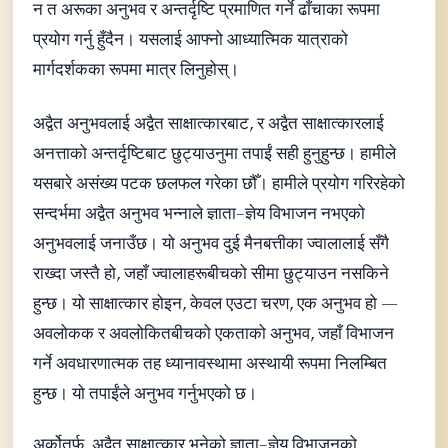
न त अरूका अनुभव र अन्तर्दृष्टि प्रमाणित गर्ने ढाँचाका रूपमा
प्रयोग गर्नु हुँदैन। यसलाई आफ्नो आध्यात्मिक यात्राको
मार्गदर्शकका रूपमा मात्र लिनुहोस्।
अद्वैत अनुभवलाई अद्वैत साक्षात्कारबाट, र अद्वैत साक्षात्कारलाई
अनत्ताको अन्तर्दृष्टिबाट छुट्याउनुमा तपाईं सही हुनुहुन्छ। हामीले
यसबारे असंख्य पटक छलफल गरेका छौँ। हामीले प्रयोग गरिरहेको
सन्दर्भमा अद्वैत अनुभव भन्नाले ज्ञाता–ज्ञेय विभाजन नभएको
अनुभवलाई जनाउँछ। यो अनुभव दुई मैनबत्तीका ज्वालालाई सँगै
राख्दा जस्तै हो, जहाँ ज्वालाहरूबीचको सीमा छुट्याउन नसकिने
हुन्छ। यो साक्षात्कार होइन, केवल एउटा चरण, एक अनुभव हो —
अवलोकक र अवलोकितबीचको एकताको अनुभव, जहाँ विभाजन
गर्ने अवधारणात्मक तह ध्यानावस्थामा अस्थायी रूपमा निलम्बित
हुन्छ। यो तपाईंले अनुभव गर्नुभएको छ।
अर्कोतर्फ, अद्वैत साक्षात्कार भनेको ज्ञाता–ज्ञेय विभाजनको