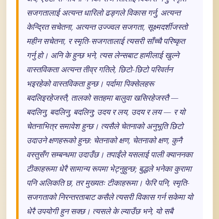
सजगतालाई अत्यन्त धारिलो ढङ्गले विकास गर्नु, अत्यन्त
केन्द्रित सचेतना, अत्यन्त उज्ज्वल सजगता, सूक्ष्मदर्शीजस्तो
महीन सचेतना, र स्मृति-सजगतालाई त्यसरी साँच्चै परिष्कृत
गर्नु हो। अनि के हुन्छ भने, त्यस लेन्सबाट हामीलाई खुल्ने
वास्तविकता अत्यन्त तीव्र गतिले, छिटो-छिटो परिवर्तन
भइरहेको वास्तविकता हुन्छ। पर्दामा पिक्सेलहरू
बदलिइरहेजस्तै, तालको सतहमा बालुवा खसिरहेजस्तै —
बदलिनु, बदलिनु, बदलिनु; उदय र लय, उदय र लय — र यो
चेतनाभित्र समावेश हुन्छ। त्यसैले चेतनाको अनुभूति छिटो
उदाउने क्षणहरूको हुन्छ: चेतनाको क्षण, चेतनाको क्षण, कुनै
वस्तुसँग सम्बन्धमा उदाउँछ। तपाईंले यसलाई पाली क्याननका
टीकाहरूमा धेरै सामान्य रूपमा भेट्नुहुन्छ; बुद्धले भनेका कुरामा
पनि अलिकति छ, तर मुख्यतः टीकाहरूमा। फेरि पनि, स्मृति-
सजगताको निरन्तरताबाट कसैले त्यसरी विकास गर्न सकेमा यो
धेरै उपयोगी हुन सक्छ। त्यसले के ल्याउँछ भने, यो सबै