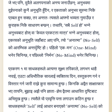
जे भए पनि, दुवैले अलगपनाको अन्त्य जनाउँछन्; अनुभवमा
दुईपनाको कुनै अनुभूति हुँदैन, र एकताको अनुभव सुरुमा निकै
प्रबल हुन सक्छ, तर अन्ततः त्यसले आफ्नो भव्यता गुमाउँछ र
कुराहरू निकै साधारण बन्छन्। तथापि, ‘सबै Self हो’ भन्ने
अनुभवबाट होस् वा ‘केवल प्रकटता मात्र’ भन्ने अनुभवबाट होस्,
एकत्वको अनुभूति जहाँबाट आए पनि, त्यो “अनात्मा” (No-Self)
को आरम्भिक अन्तर्दृष्टि हो। पहिलो ‘एक-मन’ (One-Mind)
भनेर चिनिन्छ, र पछिल्लो ‘निर्मन’ (No-Mind) भनेर चिनिन्छ।
प्रकरण १ मा साधकहरूले अत्यन्त सूक्ष्म तरिकाले, लगभग थाहै
नपाई, एउटा अधिभौतिक सारलाई व्यक्तित्व दिन, वस्तुकरण गर्न र
विस्तार गर्न जारी राख्ने कुरा सामान्य हुन्छ। किनकि अद्वैत साक्षात्कार
भए तापनि, बुझाइ अझै पनि ज्ञाता–ज्ञेय द्वैतमा आधारित दृष्टिबाट
अभिमुख हुन्छ। त्यसैले यो प्रवृत्ति पत्ता लगाउन कठिन हुन्छ र
साधकहरूले ‘Self’ लाई आधार बनाएको ‘अनात्मा’ (No-Self) को