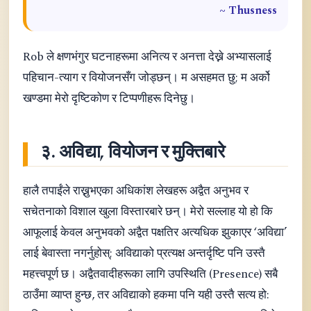
~ Thusness
Rob ले क्षणभंगुर घटनाहरूमा अनित्य र अनत्ता देख्ने अभ्यासलाई
पहिचान-त्याग र वियोजनसँग जोड्छन्। म असहमत छु; म अर्को
खण्डमा मेरो दृष्टिकोण र टिप्पणीहरू दिनेछु।
३. अविद्या, वियोजन र मुक्तिबारे
हालै तपाईंले राख्नुभएका अधिकांश लेखहरू अद्वैत अनुभव र
सचेतनाको विशाल खुला विस्तारबारे छन्। मेरो सल्लाह यो हो कि
आफूलाई केवल अनुभवको अद्वैत पक्षतिर अत्यधिक झुकाएर ‘अविद्या’
लाई बेवास्ता नगर्नुहोस्; अविद्याको प्रत्यक्ष अन्तर्दृष्टि पनि उस्तै
महत्त्वपूर्ण छ। अद्वैतवादीहरूका लागि उपस्थिति (Presence) सबै
ठाउँमा व्याप्त हुन्छ, तर अविद्याको हकमा पनि यही उस्तै सत्य हो: