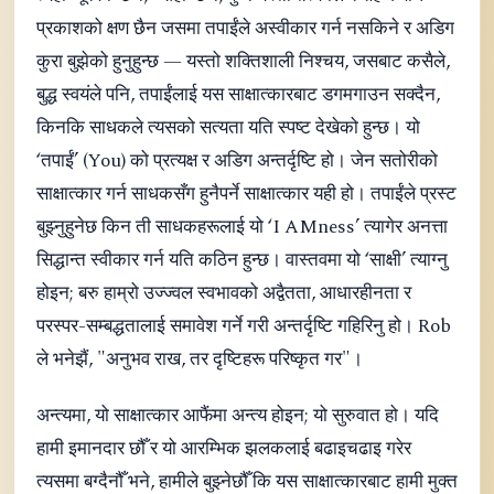
प्रकाशको क्षण छैन जसमा तपाईंले अस्वीकार गर्न नसकिने र अडिग
कुरा बुझेको हुनुहुन्छ — यस्तो शक्तिशाली निश्चय, जसबाट कसैले,
बुद्ध स्वयंले पनि, तपाईंलाई यस साक्षात्कारबाट डगमगाउन सक्दैन,
किनकि साधकले त्यसको सत्यता यति स्पष्ट देखेको हुन्छ। यो
‘तपाईं’ (You) को प्रत्यक्ष र अडिग अन्तर्दृष्टि हो। जेन सतोरीको
साक्षात्कार गर्न साधकसँग हुनैपर्ने साक्षात्कार यही हो। तपाईंले प्रस्ट
बुझ्नुहुनेछ किन ती साधकहरूलाई यो ‘I AMness’ त्यागेर अनत्ता
सिद्धान्त स्वीकार गर्न यति कठिन हुन्छ। वास्तवमा यो ‘साक्षी’ त्याग्नु
होइन; बरु हाम्रो उज्ज्वल स्वभावको अद्वैतता, आधारहीनता र
परस्पर-सम्बद्धतालाई समावेश गर्ने गरी अन्तर्दृष्टि गहिरिनु हो। Rob
ले भनेझैं, "अनुभव राख, तर दृष्टिहरू परिष्कृत गर"।
अन्त्यमा, यो साक्षात्कार आफैंमा अन्त्य होइन; यो सुरुवात हो। यदि
हामी इमानदार छौँ र यो आरम्भिक झलकलाई बढाइचढाइ गरेर
त्यसमा बग्दैनौँ भने, हामीले बुझ्नेछौँ कि यस साक्षात्कारबाट हामी मुक्त