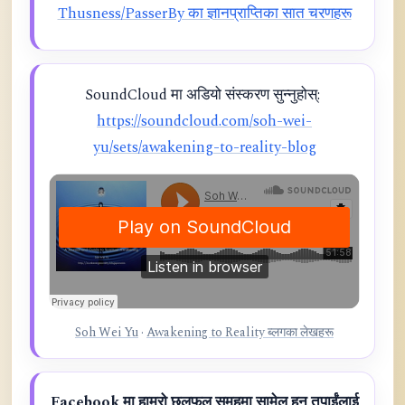
Thusness/PasserBy का ज्ञानप्राप्तिका सात चरणहरू
SoundCloud मा अडियो संस्करण सुन्नुहोस्:
https://soundcloud.com/soh-wei-
yu/sets/awakening-to-reality-blog
Soh Wei Yu
·
Awakening to Reality ब्लगका लेखहरू
Facebook मा हाम्रो छलफल समूहमा सामेल हुन तपाईंलाई