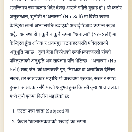
भ्रान्तिमय स्वभावलाई भेदेर देख्दा आउने गहिरो बुझाइ हो। यो कठोर
अनुसन्धान, चुनौती र ‘अनात्मा’ (No-Self) मा विशेष रूपमा
केन्द्रित लामो अभ्यासपछि उदाएको अन्तर्दृष्टिबाट उत्पन्न सहज
अद्वैत अवस्था हो। कुनै न कुनै रूपमा “अनात्मा” (No-Self) मा
केन्द्रित हुँदा क्षणिक र क्षणभंगुर घटनाहरूप्रति पवित्रताको
अनुभूति जाग्छ। कुनै बेला निरपेक्षको एकाधिकारजस्तो रहेको
पवित्रताको अनुभूति अब सापेक्षमा पनि भेटिन्छ। ‘अनात्मा’ (No-
Self) शब्द जेन-कोआनजस्तै गूढ, निरर्थक वा अतार्किक देखिन
सक्छ, तर साक्षात्कार भएपछि यो वास्तवमा प्रत्यक्ष, सरल र स्पष्ट
हुन्छ। साक्षात्कारसँगै यस्तो अनुभव हुन्छ कि सबै कुरा या त तलका
मध्ये कुनै एकमा विलीन भइरहेको छ:
एउटा परम ज्ञाता (Subject) वा
केवल ‘घटनात्मकताको प्रवाह’ का रूपमा