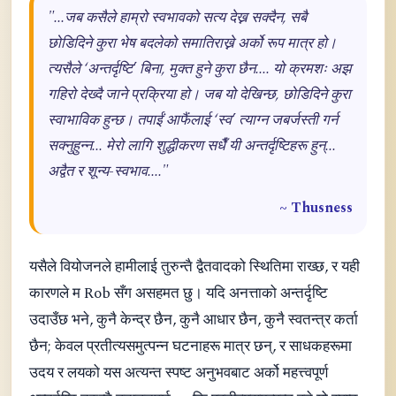
"...जब कसैले हाम्रो स्वभावको सत्य देख्न सक्दैन, सबै
छोडिदिने कुरा भेष बदलेको समातिराख्ने अर्को रूप मात्र हो।
त्यसैले ‘अन्तर्दृष्टि’ बिना, मुक्त हुने कुरा छैन.... यो क्रमशः अझ
गहिरो देख्दै जाने प्रक्रिया हो। जब यो देखिन्छ, छोडिदिने कुरा
स्वाभाविक हुन्छ। तपाईं आफैंलाई ‘स्व’ त्याग्न जबर्जस्ती गर्न
सक्नुहुन्न... मेरो लागि शुद्धीकरण सधैँ यी अन्तर्दृष्टिहरू हुन्...
अद्वैत र शून्य-स्वभाव...."
~ Thusness
यसैले वियोजनले हामीलाई तुरुन्तै द्वैतवादको स्थितिमा राख्छ, र यही
कारणले म Rob सँग असहमत छु। यदि अनत्ताको अन्तर्दृष्टि
उदाउँछ भने, कुनै केन्द्र छैन, कुनै आधार छैन, कुनै स्वतन्त्र कर्ता
छैन; केवल प्रतीत्यसमुत्पन्न घटनाहरू मात्र छन्, र साधकहरूमा
उदय र लयको यस अत्यन्त स्पष्ट अनुभवबाट अर्को महत्त्वपूर्ण