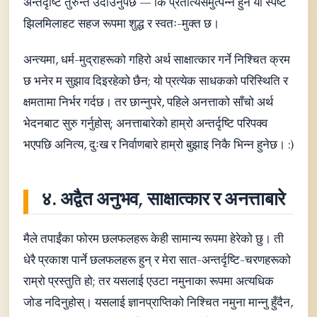
अन्तर्दृष्टि तुरुन्तै उदाउनुपर्छ — कि प्रतीत्यसमुत्पन्न हुने यो स्पष्ट
झिलमिलाहट सहज रूपमा शुद्ध र स्वतः-मुक्त छ।
अन्त्यमा, धर्म-मुद्राहरूको गहिरो अर्थ साक्षात्कार गर्ने निश्चित क्रम
छ भनेर म सुझाव दिइरहेको छैन; यो प्रत्येक साधकको परिस्थिति र
क्षमतामा निर्भर गर्दछ। तर छान्नुपरे, पहिले अनत्ताको साँचो अर्थ
भेदनबाट सुरु गर्नुहोस्; अनत्ताबारेको हाम्रो अन्तर्दृष्टि परिपक्व
भएपछि अनित्य, दुःख र निर्वाणबारे हाम्रो बुझाइ निकै भिन्न हुनेछ। :)
४. अद्वैत अनुभव, साक्षात्कार र अनत्ताबारे
मैले तपाईंका फोरम छलफलहरू केही सामान्य रूपमा हेरेको छु। ती
धेरै प्रकाश पार्ने छलफलहरू हुन् र मेरा सात-अन्तर्दृष्टि-चरणहरूको
राम्रो प्रस्तुति हो; तर यसलाई एउटा नमुनाका रूपमा अत्यधिक
जोड नदिनुहोस्। यसलाई ज्ञानप्राप्तिको निश्चित नमुना मान्नु हुँदैन,