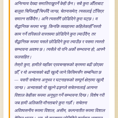
अनित्यत्व देख्दा समातिराख्नुपर्ने केही छैन। सबै कुरा औँलाबाट
बालुवा चिप्लिएझैँ चिप्लँदै जान्छ, चेतनासमेत; त्यसलाई टाँसिएर
समात्न सकिँदैन। अनि त्यससँगै छोडिदिने कुरा घट्छ। म
सैद्धान्तिक रूपमा भन्छु, किनकि व्यवहारमा कहिलेकाहीँ यस्तो
काम गर्ने तरिकाले वास्तवमा छोडिदिने कुरा ल्याउँदैन; तर
सैद्धान्तिक रूपमा यसले छोडिदिने कुरा ल्याउँछ र यसमा त्यस्तो
सम्भावना अवश्य छ। त्यसैले यो पनि अर्को सम्भावना हो, आफ्नै
फलसहित।
तेस्रो कुरा, हामीले यहाँका प्रवचनहरूको क्रममा बढी छोएका
छौँ, र यो अभ्यासको बढी खुल्दै जाने किसिमसँग सम्बन्धित छ
— यसरी सचेतना अनुभव र घटनाहरूको सम्पूर्ण क्षेत्रमा खुल्दै
जान्छ। अभ्यासको यो खुल्ने ढङ्गले सचेतनालाई अत्यन्त
विशाल केहीका रूपमा अनुभूत गर्ने सम्भावना दिन्छ। विशेष गरी
जब हामी अलिकति मौनताबारे कुरा गर्छौँ। सचेतना
अविश्वसनीय रूपमा विशाल, असीम, कल्पनातीत रूपमा विशाल