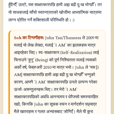
हुँदैनौँ; उल्टो, यस साक्षात्कारपछि हामी अझ बढी दुःख भोग्छौँ। तर
यो साधकलाई साँचो स्वतन्त्रताको खोजीमा आध्यात्मिक यात्रामा
लाग्न प्रेरित गर्ने शक्तिशाली परिस्थिति हो। :)
Soh का टिप्पणीहरू:
John Tan/Thusness ले 2009 मा
मलाई यो लेख लेख्दा, मलाई 'I AM' का झलकहरू मात्र
आइरहेका थिए। स्व-साक्षात्कार (Self-Realization) लाई
चिनाउने ‘हुनु’ (Being) को पूर्ण निश्चितता मलाई त्यसको
अर्को वर्ष, फेब्रुअरी 2010 मा मात्र भयो। John ले ‘यस [I
AM] साक्षात्कारपछि हामी अझ बढी दुःख भोग्छौँ’ भन्नुको
कारण, आफ्नै 'I AM' साक्षात्कारपछि उनले उत्पन्न गरेका
ऊर्जा-असन्तुलनहरू थिए। तर मेरो 'I AM'
साक्षात्कारपछिको अवधि आनन्दमय र धेरैजसो समस्यारहित
रह्यो, किनकि John का सूचक वचन र मार्गदर्शन पछ्याएर
मैले खतराहरू र गलत अभ्यासबाट जोगिएँ। मैले यी कुरा