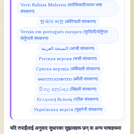
Versi Bahasa Malaysia (मलेसियाली/मलय भाषा
संस्करण)
한국어 버전 (कोरियाली संस्करण)
Versão em português europeu (युरोपेली/पोर्तुगल
पोर्तुगाली संस्करण)
النسخة العربية (अरबी संस्करण)
Русская версия (रूसी संस्करण)
Српска верзија (सर्बियाली संस्करण)
ဗမာဘာသာစကား (बर्मेली संस्करण)
සිංහල අනුවාදය (सिंहली संस्करण)
Ελληνική Έκδοση (ग्रीक संस्करण)
Українська версія (युक्रेनी संस्करण)
यदि तपाईंलाई अनुवाद सुधारका सुझावहरू छन् वा अन्य भाषाहरूमा