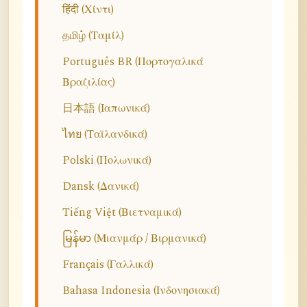
हिंदी (Χίντι)
தமிழ் (Ταμίλ)
Português BR (Πορτογαλικά
Βραζιλίας)
日本語 (Ιαπωνικά)
ไทย (Ταϊλανδικά)
Polski (Πολωνικά)
Dansk (Δανικά)
Tiếng Việt (Βιετναμικά)
မြန်မာ (Μιανμάρ / Βιρμανικά)
Français (Γαλλικά)
Bahasa Indonesia (Ινδονησιακά)