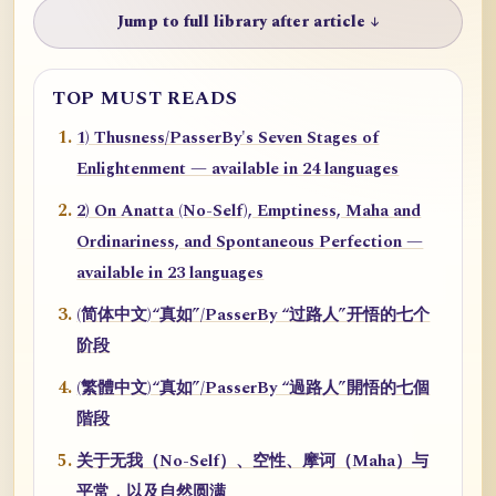
Jump to full library after article ↓
TOP MUST READS
1) Thusness/PasserBy's Seven Stages of
Enlightenment — available in 24 languages
2) On Anatta (No-Self), Emptiness, Maha and
Ordinariness, and Spontaneous Perfection —
available in 23 languages
(简体中文)“真如”/PasserBy “过路人”开悟的七个
阶段
(繁體中文)“真如”/PasserBy “過路人”開悟的七個
階段
关于无我（No-Self）、空性、摩诃（Maha）与
平常，以及自然圆满