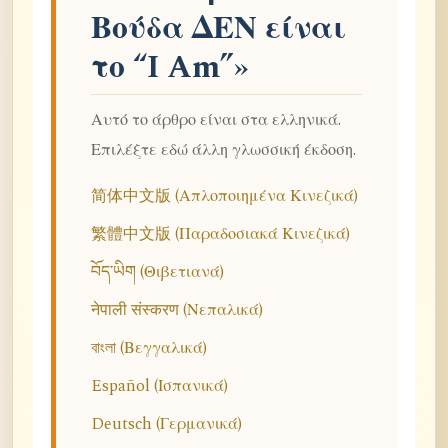
Βούδα ΔΕΝ είναι
το “I Am”»
Αυτό το άρθρο είναι στα ελληνικά.
Επιλέξτε εδώ άλλη γλωσσική έκδοση.
简体中文版 (Απλοποιημένα Κινεζικά)
繁體中文版 (Παραδοσιακά Κινεζικά)
བོད་ཡིག (Θιβετιανά)
नेपाली संस्करण (Νεπαλικά)
বাংলা (Βεγγαλικά)
Español (Ισπανικά)
Deutsch (Γερμανικά)