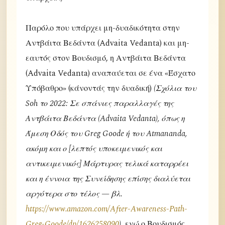
Παρόλο που υπάρχει μη-δυαδικότητα στην
Αντβάιτα Βεδάντα (Advaita Vedanta) και μη-
εαυτός στον Βουδισμό, η Αντβάιτα Βεδάντα
(Advaita Vedanta) αναπαύεται σε ένα «Έσχατο
Υπόβαθρο» (κάνοντάς την δυαδική)
(Σχόλια του
Soh το 2022: Σε σπάνιες παραλλαγές της
Αντβάιτα Βεδάντα (Advaita Vedanta), όπως η
Άμεση Οδός του Greg Goode ή του Atmananda,
ακόμη και ο [λεπτός υποκειμενικός και
αντικειμενικός] Μάρτυρας τελικά καταρρέει
και η έννοια της Συνείδησης επίσης διαλύεται
αργότερα στο τέλος — βλ.
https://www.amazon.com/After-Awareness-Path-
Greg-Goode/dp/1626258090
)
, ενώ ο Βουδισμός