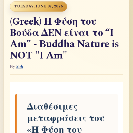
TUESDAY, JUNE 02, 2026
(Greek) Η Φύση του
Βούδα ΔΕΝ είναι το “I
Am” - Buddha Nature is
NOT "I Am"
By
Soh
Διαθέσιμες
μεταφράσεις του
«Η Φύση του