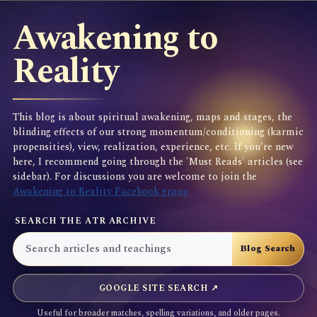
Awakening to
Reality
This blog is about spiritual awakening, maps and stages, the
blinding effects of our strong momentum/conditioning (karmic
propensities), view, realization, experience, etc. If you're new
here, I recommend going through the 'Must Reads' articles (see
sidebar). For discussions you are welcome to join the
Awakening to Reality Facebook group
SEARCH THE ATR ARCHIVE
GOOGLE SITE SEARCH ↗
Useful for broader matches, spelling variations, and older pages.