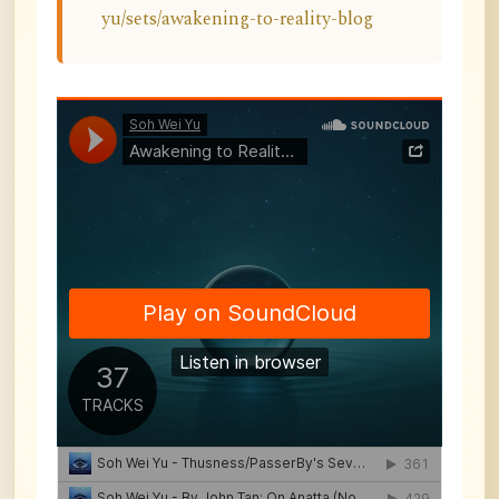
yu/sets/awakening-to-reality-blog