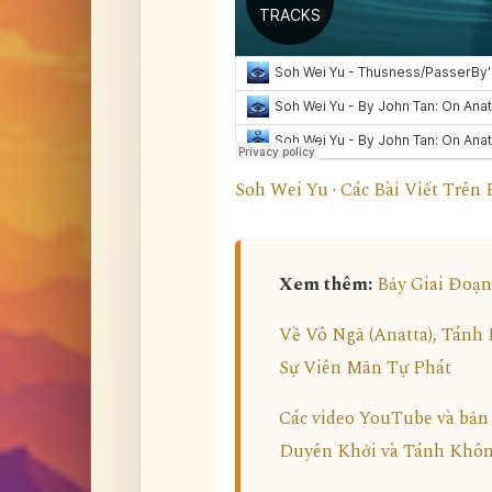
Soh Wei Yu
·
Các Bài Viết Trên
Xem thêm:
Bảy Giai Đoạn
Về Vô Ngã (Anatta), Tánh
Sự Viên Mãn Tự Phát
Các video YouTube và bản
Duyên Khởi và Tánh Khô