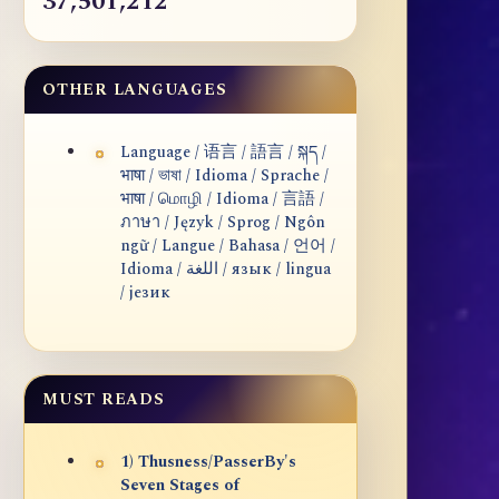
37,501,212
OTHER LANGUAGES
Language / 语言 / 語言 / སྐད /
भाषा / ভাষা / Idioma / Sprache /
भाषा / மொழி / Idioma / 言語 /
ภาษา / Język / Sprog / Ngôn
ngữ / Langue / Bahasa / 언어 /
Idioma / اللغة / язык / lingua
/ језик
MUST READS
1) Thusness/PasserBy's
Seven Stages of