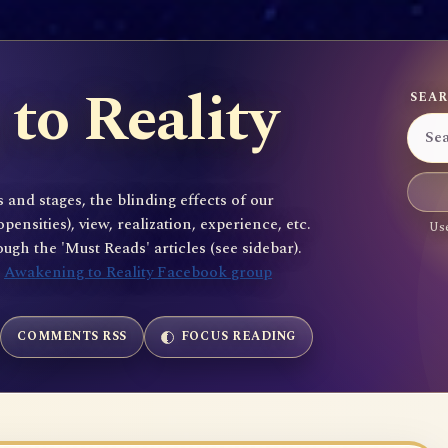
to Reality
SEAR
 and stages, the blinding effects of our
sities), view, realization, experience, etc.
Use
gh the 'Must Reads' articles (see sidebar).
e
Awakening to Reality Facebook group
COMMENTS RSS
FOCUS READING