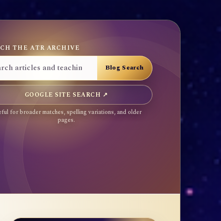
CH THE ATR ARCHIVE
GOOGLE SITE SEARCH ↗
ful for broader matches, spelling variations, and older
pages.