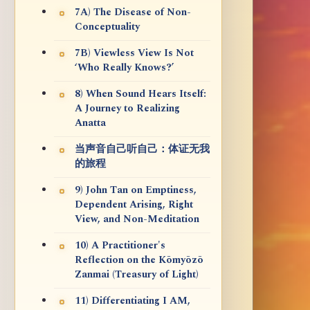
7A) The Disease of Non-
Conceptuality
7B) Viewless View Is Not
‘Who Really Knows?’
8) When Sound Hears Itself:
A Journey to Realizing
Anatta
当声音自己听自己：体证无我
的旅程
9) John Tan on Emptiness,
Dependent Arising, Right
View, and Non-Meditation
10) A Practitioner's
Reflection on the Kōmyōzō
Zanmai (Treasury of Light)
11) Differentiating I AM,