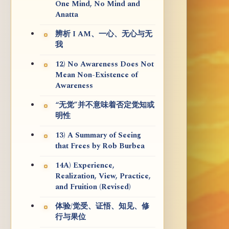
One Mind, No Mind and
Anatta
辨析 I AM、一心、无心与无
我
12) No Awareness Does Not
Mean Non-Existence of
Awareness
“无觉”并不意味着否定觉知或
明性
13) A Summary of Seeing
that Frees by Rob Burbea
14A) Experience,
Realization, View, Practice,
and Fruition (Revised)
体验/觉受、证悟、知见、修
行与果位