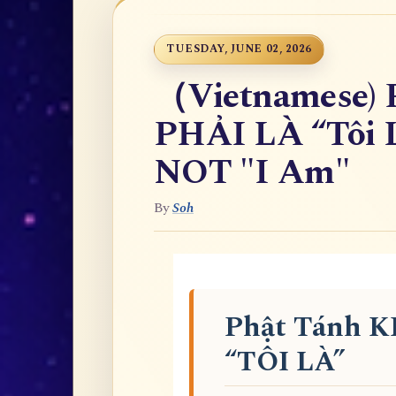
TUESDAY, JUNE 02, 2026
（Vietnamese)
PHẢI LÀ “Tôi L
NOT "I Am"
By
Soh
Phật Tánh 
“TÔI LÀ”