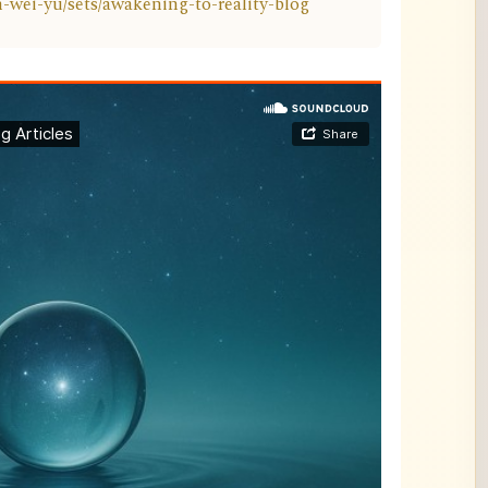
h-wei-yu/sets/awakening-to-reality-blog