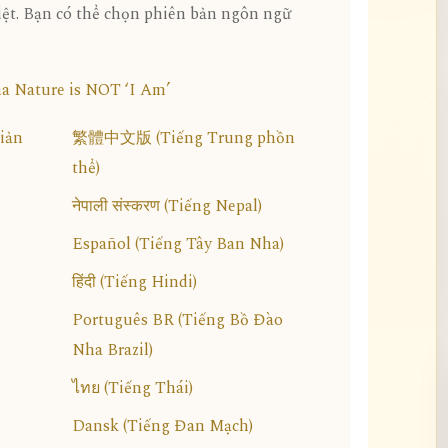
Việt. Bạn có thể chọn phiên bản ngôn ngữ
a Nature is NOT ‘I Am’
iản
繁體中文版 (Tiếng Trung phồn
thể)
नेपाली संस्करण (Tiếng Nepal)
Español (Tiếng Tây Ban Nha)
हिंदी (Tiếng Hindi)
Português BR (Tiếng Bồ Đào
Nha Brazil)
ไทย (Tiếng Thái)
Dansk (Tiếng Đan Mạch)