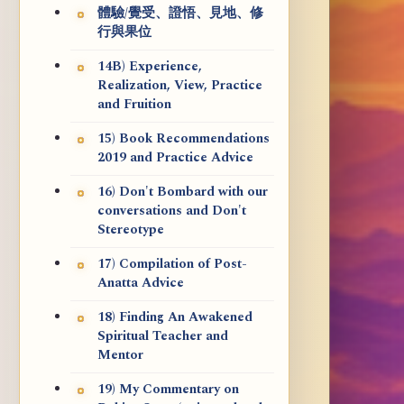
體驗/覺受、證悟、見地、修
行與果位
14B) Experience,
Realization, View, Practice
and Fruition
15) Book Recommendations
2019 and Practice Advice
16) Don't Bombard with our
conversations and Don't
Stereotype
17) Compilation of Post-
Anatta Advice
18) Finding An Awakened
Spiritual Teacher and
Mentor
19) My Commentary on