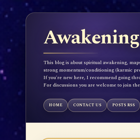
Awakening 
This blog is about spiritual awakening, maps
strong momentum/conditioning (karmic propen
If you're new here, I recommend going throu
For discussions you are welcome to join th
HOME
CONTACT US
POSTS RSS